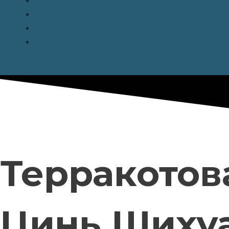
Терракотов
Цинь Шиху