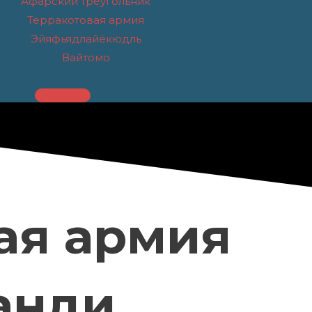
Афарский треугольник
Терракотовая армия
Эйяфьядлайёкюдль
Вайтомо
ая армия
анди