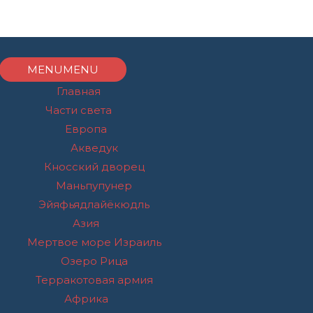
MENU
MENU
Главная
Части света
Европа
Акведук
Кносский дворец
Маньпупунер
Эйяфьядлайёкюдль
Азия
Мертвое море Израиль
Озеро Рица
Терракотовая армия
Африка