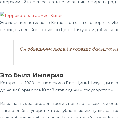
одержимый идеей создать величайший в мире народ.
Эта идея воплотилась в Китае, а он стал его первым
период в своей истории, но Цинь Шихуанди добился 
Он объединил людей в гораздо больших ма
Это была Империя
Которая на 1000 лет пережила Рим. Цинь Шихуанди взош
до нашей эры весь Китай стал единым государством.
Из-за частых заговоров против него даже самыми бли
Так же он был уверен, что загубленные им души, как то
главной причиной создания Терракотовой армии Кита