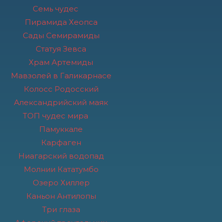
Семь чудес
Пирамида Хеопса
Сады Семирамиды
Статуя Зевса
Храм Артемиды
Мавзолей в Галикарнасе
Колосс Родосский
Александрийский маяк
ТОП чудес мира
Памуккале
Карфаген
Ниагарский водопад
Молнии Кататумбо
Озеро Хиллер
Каньон Антилопы
Три глаза