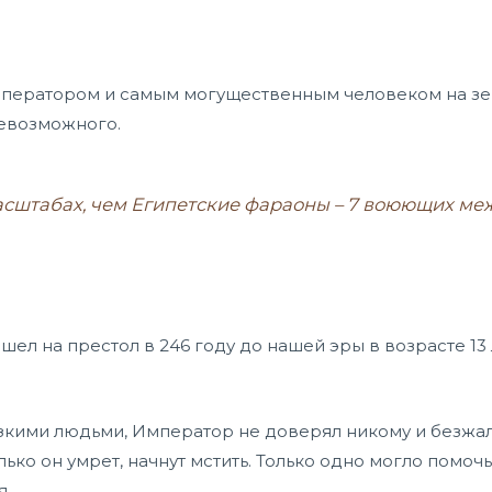
 Императором и самым могущественным человеком на зе
невозможного.
сштабах, чем Египетские фараоны – 7 воюющих меж
ел на престол в 246 году до нашей эры в возрасте 13 л
зкими людьми, Император не доверял никому и безжал
лько он умрет, начнут мстить. Только одно могло помоч
я.