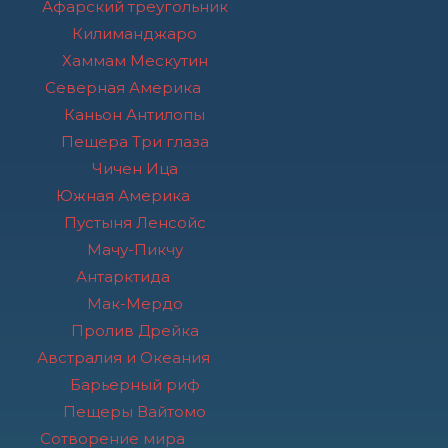
Афарский треугольник
Килиманджаро
Хаммам Мескутин
Северная Америка
Каньон Антилопы
Пещера Три глаза
Чичен Ица
Южная Америка
Пустыня Ленсойc
Мачу-Пикчу
Антарктида
Мак-Мердо
Пролив Дрейка
Австралия и Океания
Барьерный риф
Пещеры Вайтомо
Сотворение мира